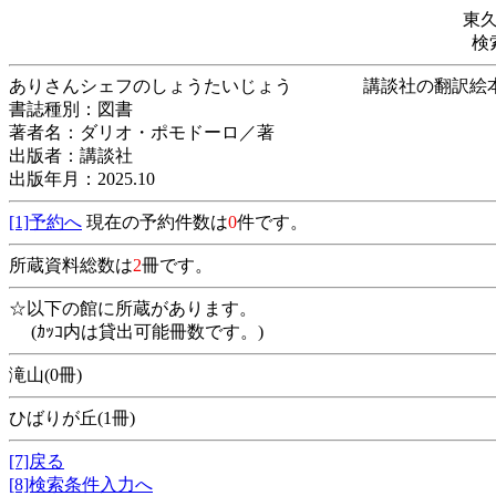
東
検
ありさんシェフのしょうたいじょう 講談社
書誌種別：図書
著者名：ダリオ・ポモドーロ／著
出版者：講談社
出版年月：2025.10
[1]予約へ
現在の予約件数は
0
件です。
所蔵資料総数は
2
冊です。
☆以下の館に所蔵があります。
(ｶｯｺ内は貸出可能冊数です。)
滝山(0冊)
ひばりが丘(1冊)
[7]戻る
[8]検索条件入力へ