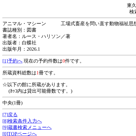
東
検
アニマル・マシーン 工場式畜産を問い直す
書誌種別：図書
著者名：ルース・ハリソン／著
出版者：白蝶社
出版年月：2026.1
[1]予約へ
現在の予約件数は
0
件です。
所蔵資料総数は
1
冊です。
☆以下の館に所蔵があります。
(ｶｯｺ内は貸出可能冊数です。)
中央(1冊)
[7]戻る
[8]検索条件入力へ
[9]蔵書検索メニューへ
[0]TOPページへ