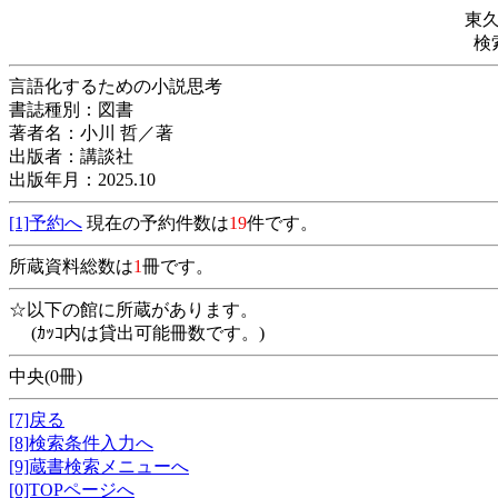
東
検
言語化するための小説思考
書誌種別：図書
著者名：小川 哲／著
出版者：講談社
出版年月：2025.10
[1]予約へ
現在の予約件数は
19
件です。
所蔵資料総数は
1
冊です。
☆以下の館に所蔵があります。
(ｶｯｺ内は貸出可能冊数です。)
中央(0冊)
[7]戻る
[8]検索条件入力へ
[9]蔵書検索メニューへ
[0]TOPページへ