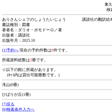
東
検
ありさんシェフのしょうたいじょう 講談社
書誌種別：図書
著者名：ダリオ・ポモドーロ／著
出版者：講談社
出版年月：2025.10
[1]予約へ
現在の予約件数は
0
件です。
所蔵資料総数は
2
冊です。
☆以下の館に所蔵があります。
(ｶｯｺ内は貸出可能冊数です。)
滝山(0冊)
ひばりが丘(1冊)
[7]戻る
[8]検索条件入力へ