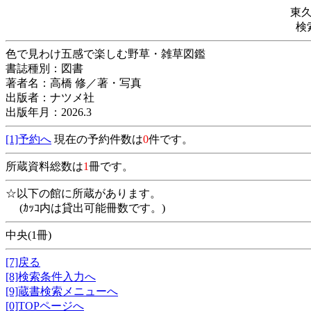
東
検
色で見わけ五感で楽しむ野草・雑草図
書誌種別：図書
著者名：高橋 修／著・写真
出版者：ナツメ社
出版年月：2026.3
[1]予約へ
現在の予約件数は
0
件です。
所蔵資料総数は
1
冊です。
☆以下の館に所蔵があります。
(ｶｯｺ内は貸出可能冊数です。)
中央(1冊)
[7]戻る
[8]検索条件入力へ
[9]蔵書検索メニューへ
[0]TOPページへ