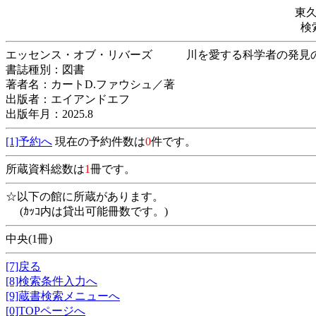
東
検
エッセンス・オブ・リバーズ 川を愛する科
書誌種別：図書
著者名：カートD.ファウシュ／著
出版者：エイアンドエフ
出版年月：2025.8
[1]予約へ
現在の予約件数は
0
件です。
所蔵資料総数は
1
冊です。
☆以下の館に所蔵があります。
(ｶｯｺ内は貸出可能冊数です。)
中央(1冊)
[7]戻る
[8]検索条件入力へ
[9]蔵書検索メニューへ
[0]TOPページへ