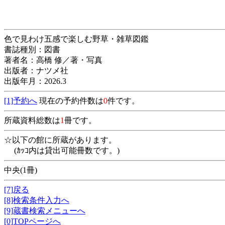
色で見わけ五感で楽しむ野草・雑草図
書誌種別：図書
著者名：高橋 修／著・写真
出版者：ナツメ社
出版年月：2026.3
[1]予約へ
現在の予約件数は
0
件です。
所蔵資料総数は
1
冊です。
☆以下の館に所蔵があります。
(ｶｯｺ内は貸出可能冊数です。)
中央(1冊)
[7]戻る
[8]検索条件入力へ
[9]蔵書検索メニューへ
[0]TOPページへ