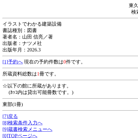
東
検
イラストでわかる建築設備
書誌種別：図書
著者名：山田 信亮／著
出版者：ナツメ社
出版年月：2026.3
[1]予約へ
現在の予約件数は
0
件です。
所蔵資料総数は
1
冊です。
☆以下の館に所蔵があります。
(ｶｯｺ内は貸出可能冊数です。)
東部(1冊)
[7]戻る
[8]検索条件入力へ
[9]蔵書検索メニューへ
[0]TOPページへ