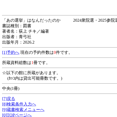
「あの選挙」はなんだったのか 2024衆院選・2
書誌種別：図書
著者名：荻上 チキ／編著
出版者：青弓社
出版年月：2026.2
[1]予約へ
現在の予約件数は
0
件です。
所蔵資料総数は
1
冊です。
☆以下の館に所蔵があります。
(ｶｯｺ内は貸出可能冊数です。)
中央(1冊)
[7]戻る
[8]検索条件入力へ
[9]蔵書検索メニューへ
[0]TOPページへ