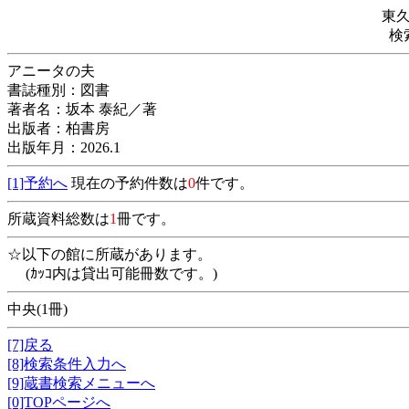
東
検
アニータの夫
書誌種別：図書
著者名：坂本 泰紀／著
出版者：柏書房
出版年月：2026.1
[1]予約へ
現在の予約件数は
0
件です。
所蔵資料総数は
1
冊です。
☆以下の館に所蔵があります。
(ｶｯｺ内は貸出可能冊数です。)
中央(1冊)
[7]戻る
[8]検索条件入力へ
[9]蔵書検索メニューへ
[0]TOPページへ