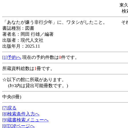
東
検
「あなたが嫌う非行少年」に、ワタシがしたこと
書誌種別：図書
著者名：岡田 行雄／編著
出版者：現代人文社
出版年月：2025.11
[1]予約へ
現在の予約件数は
0
件です。
所蔵資料総数は
1
冊です。
☆以下の館に所蔵があります。
(ｶｯｺ内は貸出可能冊数です。)
中央(0冊)
[7]戻る
[8]検索条件入力へ
[9]蔵書検索メニューへ
[0]TOPページへ