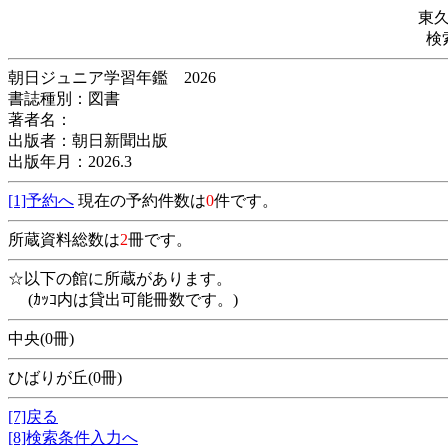
東
検
朝日ジュニア学習年鑑 2026
書誌種別：図書
著者名：
出版者：朝日新聞出版
出版年月：2026.3
[1]予約へ
現在の予約件数は
0
件です。
所蔵資料総数は
2
冊です。
☆以下の館に所蔵があります。
(ｶｯｺ内は貸出可能冊数です。)
中央(0冊)
ひばりが丘(0冊)
[7]戻る
[8]検索条件入力へ