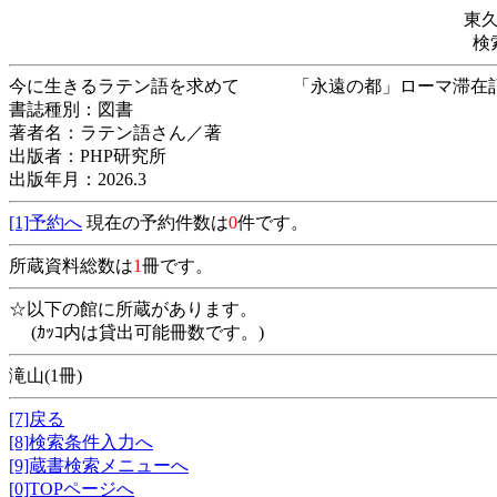
東
検
今に生きるラテン語を求めて 「永遠の都」
書誌種別：図書
著者名：ラテン語さん／著
出版者：PHP研究所
出版年月：2026.3
[1]予約へ
現在の予約件数は
0
件です。
所蔵資料総数は
1
冊です。
☆以下の館に所蔵があります。
(ｶｯｺ内は貸出可能冊数です。)
滝山(1冊)
[7]戻る
[8]検索条件入力へ
[9]蔵書検索メニューへ
[0]TOPページへ