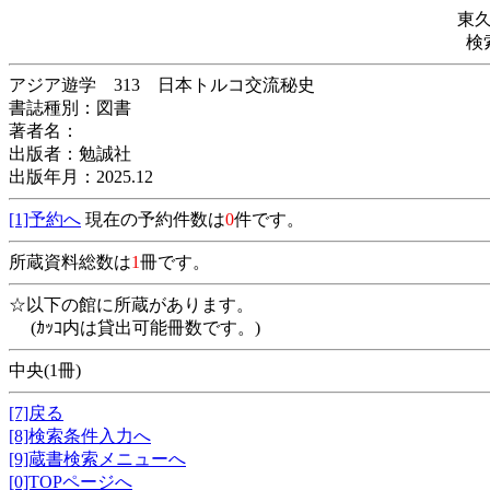
東
検
アジア遊学 313 日本トルコ交流秘史
書誌種別：図書
著者名：
出版者：勉誠社
出版年月：2025.12
[1]予約へ
現在の予約件数は
0
件です。
所蔵資料総数は
1
冊です。
☆以下の館に所蔵があります。
(ｶｯｺ内は貸出可能冊数です。)
中央(1冊)
[7]戻る
[8]検索条件入力へ
[9]蔵書検索メニューへ
[0]TOPページへ