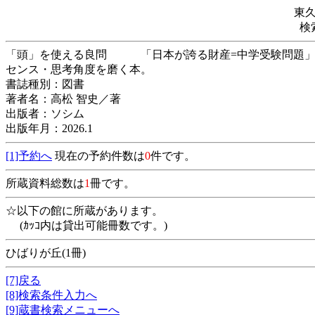
東
検
「頭」を使える良問 「日本が誇る財産=中学受験問題」
センス・思考角度を磨く本。
書誌種別：図書
著者名：高松 智史／著
出版者：ソシム
出版年月：2026.1
[1]予約へ
現在の予約件数は
0
件です。
所蔵資料総数は
1
冊です。
☆以下の館に所蔵があります。
(ｶｯｺ内は貸出可能冊数です。)
ひばりが丘(1冊)
[7]戻る
[8]検索条件入力へ
[9]蔵書検索メニューへ