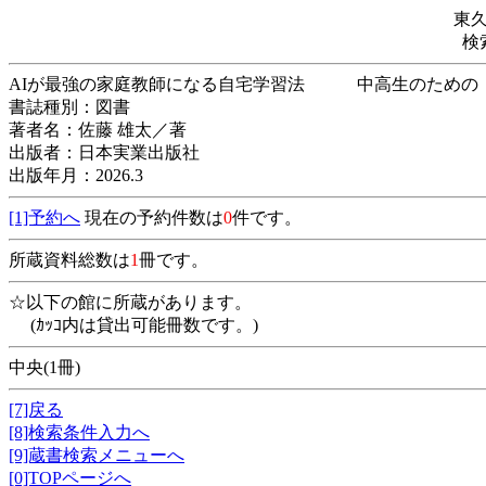
東
検
AIが最強の家庭教師になる自宅学習法 中
書誌種別：図書
著者名：佐藤 雄太／著
出版者：日本実業出版社
出版年月：2026.3
[1]予約へ
現在の予約件数は
0
件です。
所蔵資料総数は
1
冊です。
☆以下の館に所蔵があります。
(ｶｯｺ内は貸出可能冊数です。)
中央(1冊)
[7]戻る
[8]検索条件入力へ
[9]蔵書検索メニューへ
[0]TOPページへ