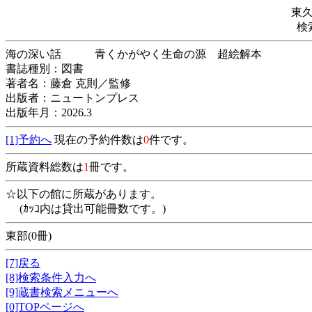
東
検
海の深い話 青くかがやく生命の源 超絵
書誌種別：図書
著者名：藤倉 克則／監修
出版者：ニュートンプレス
出版年月：2026.3
[1]予約へ
現在の予約件数は
0
件です。
所蔵資料総数は
1
冊です。
☆以下の館に所蔵があります。
(ｶｯｺ内は貸出可能冊数です。)
東部(0冊)
[7]戻る
[8]検索条件入力へ
[9]蔵書検索メニューへ
[0]TOPページへ