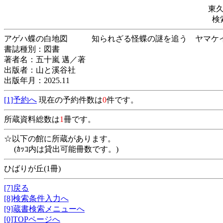
東
検
アゲハ蝶の白地図 知られざる怪蝶の謎を追う
書誌種別：図書
著者名：五十嵐 邁／著
出版者：山と溪谷社
出版年月：2025.11
[1]予約へ
現在の予約件数は
0
件です。
所蔵資料総数は
1
冊です。
☆以下の館に所蔵があります。
(ｶｯｺ内は貸出可能冊数です。)
ひばりが丘(1冊)
[7]戻る
[8]検索条件入力へ
[9]蔵書検索メニューへ
[0]TOPページへ