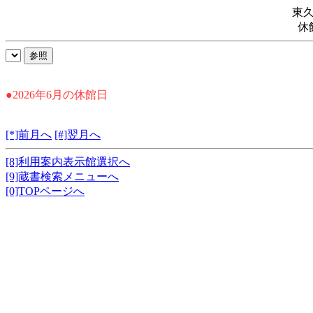
東
休
●2026年6月の休館日
[*]前月へ
[#]翌月へ
[8]利用案内表示館選択へ
[9]蔵書検索メニューへ
[0]TOPページへ