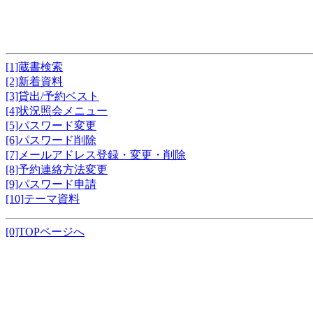
[1]蔵書検索
[2]新着資料
[3]貸出/予約ベスト
[4]状況照会メニュー
[5]パスワード変更
[6]パスワード削除
[7]メールアドレス登録・変更・削除
[8]予約連絡方法変更
[9]パスワード申請
[10]テーマ資料
[0]TOPページへ