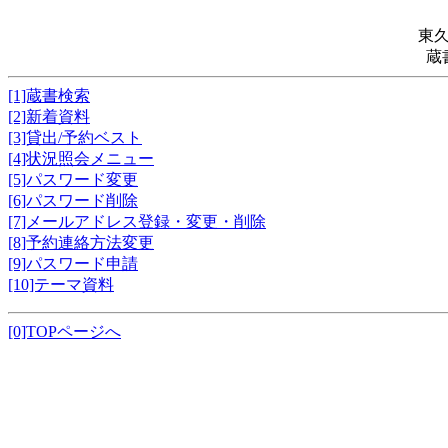
東
蔵
[1]蔵書検索
[2]新着資料
[3]貸出/予約ベスト
[4]状況照会メニュー
[5]パスワード変更
[6]パスワード削除
[7]メールアドレス登録・変更・削除
[8]予約連絡方法変更
[9]パスワード申請
[10]テーマ資料
[0]TOPページへ