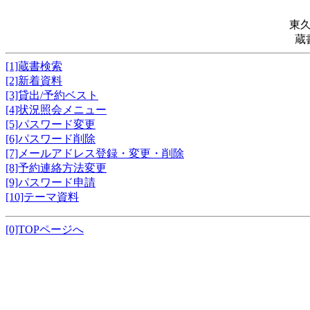
東
蔵
[1]蔵書検索
[2]新着資料
[3]貸出/予約ベスト
[4]状況照会メニュー
[5]パスワード変更
[6]パスワード削除
[7]メールアドレス登録・変更・削除
[8]予約連絡方法変更
[9]パスワード申請
[10]テーマ資料
[0]TOPページへ