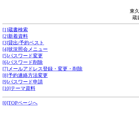
東
蔵
[1]蔵書検索
[2]新着資料
[3]貸出/予約ベスト
[4]状況照会メニュー
[5]パスワード変更
[6]パスワード削除
[7]メールアドレス登録・変更・削除
[8]予約連絡方法変更
[9]パスワード申請
[10]テーマ資料
[0]TOPページへ