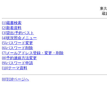
東
蔵
[1]蔵書検索
[2]新着資料
[3]貸出/予約ベスト
[4]状況照会メニュー
[5]パスワード変更
[6]パスワード削除
[7]メールアドレス登録・変更・削除
[8]予約連絡方法変更
[9]パスワード申請
[10]テーマ資料
[0]TOPページへ