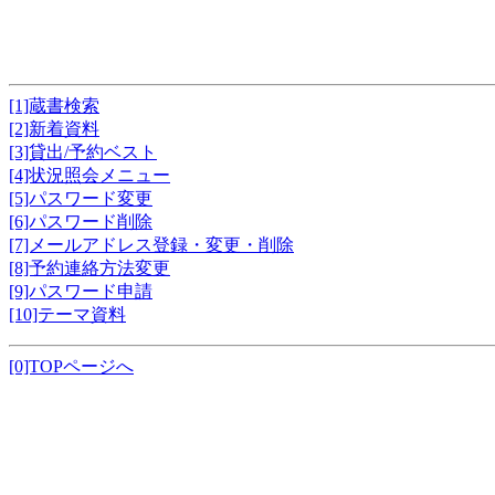
[1]蔵書検索
[2]新着資料
[3]貸出/予約ベスト
[4]状況照会メニュー
[5]パスワード変更
[6]パスワード削除
[7]メールアドレス登録・変更・削除
[8]予約連絡方法変更
[9]パスワード申請
[10]テーマ資料
[0]TOPページへ