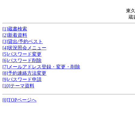
東
蔵
[1]蔵書検索
[2]新着資料
[3]貸出/予約ベスト
[4]状況照会メニュー
[5]パスワード変更
[6]パスワード削除
[7]メールアドレス登録・変更・削除
[8]予約連絡方法変更
[9]パスワード申請
[10]テーマ資料
[0]TOPページへ