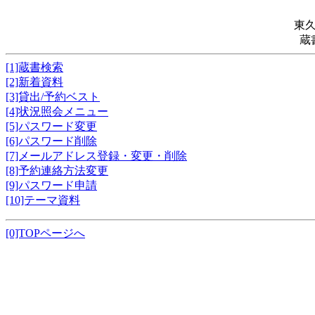
東
蔵
[1]蔵書検索
[2]新着資料
[3]貸出/予約ベスト
[4]状況照会メニュー
[5]パスワード変更
[6]パスワード削除
[7]メールアドレス登録・変更・削除
[8]予約連絡方法変更
[9]パスワード申請
[10]テーマ資料
[0]TOPページへ