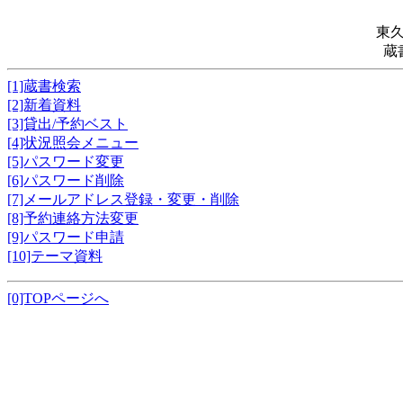
東
蔵
[1]蔵書検索
[2]新着資料
[3]貸出/予約ベスト
[4]状況照会メニュー
[5]パスワード変更
[6]パスワード削除
[7]メールアドレス登録・変更・削除
[8]予約連絡方法変更
[9]パスワード申請
[10]テーマ資料
[0]TOPページへ