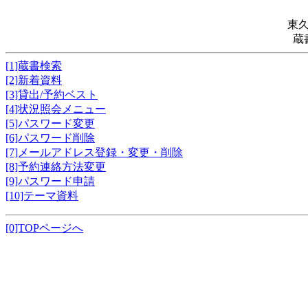
東
蔵
[1]蔵書検索
[2]新着資料
[3]貸出/予約ベスト
[4]状況照会メニュー
[5]パスワード変更
[6]パスワード削除
[7]メールアドレス登録・変更・削除
[8]予約連絡方法変更
[9]パスワード申請
[10]テーマ資料
[0]TOPページへ