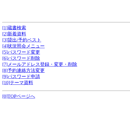
[1]蔵書検索
[2]新着資料
[3]貸出/予約ベスト
[4]状況照会メニュー
[5]パスワード変更
[6]パスワード削除
[7]メールアドレス登録・変更・削除
[8]予約連絡方法変更
[9]パスワード申請
[10]テーマ資料
[0]TOPページへ