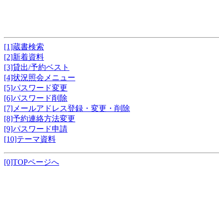
[1]蔵書検索
[2]新着資料
[3]貸出/予約ベスト
[4]状況照会メニュー
[5]パスワード変更
[6]パスワード削除
[7]メールアドレス登録・変更・削除
[8]予約連絡方法変更
[9]パスワード申請
[10]テーマ資料
[0]TOPページへ