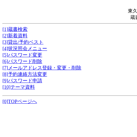
東
蔵
[1]蔵書検索
[2]新着資料
[3]貸出/予約ベスト
[4]状況照会メニュー
[5]パスワード変更
[6]パスワード削除
[7]メールアドレス登録・変更・削除
[8]予約連絡方法変更
[9]パスワード申請
[10]テーマ資料
[0]TOPページへ