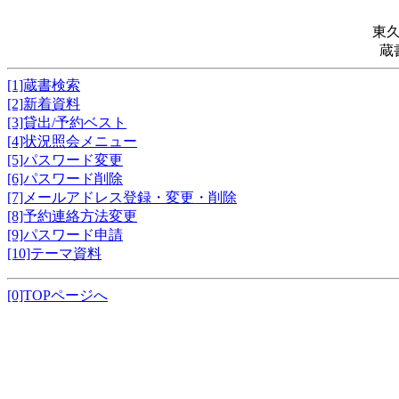
東
蔵
[1]蔵書検索
[2]新着資料
[3]貸出/予約ベスト
[4]状況照会メニュー
[5]パスワード変更
[6]パスワード削除
[7]メールアドレス登録・変更・削除
[8]予約連絡方法変更
[9]パスワード申請
[10]テーマ資料
[0]TOPページへ