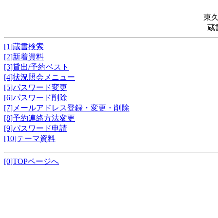
東
蔵
[1]蔵書検索
[2]新着資料
[3]貸出/予約ベスト
[4]状況照会メニュー
[5]パスワード変更
[6]パスワード削除
[7]メールアドレス登録・変更・削除
[8]予約連絡方法変更
[9]パスワード申請
[10]テーマ資料
[0]TOPページへ