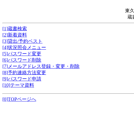
東
蔵
[1]蔵書検索
[2]新着資料
[3]貸出/予約ベスト
[4]状況照会メニュー
[5]パスワード変更
[6]パスワード削除
[7]メールアドレス登録・変更・削除
[8]予約連絡方法変更
[9]パスワード申請
[10]テーマ資料
[0]TOPページへ