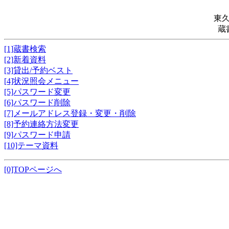
東
蔵
[1]蔵書検索
[2]新着資料
[3]貸出/予約ベスト
[4]状況照会メニュー
[5]パスワード変更
[6]パスワード削除
[7]メールアドレス登録・変更・削除
[8]予約連絡方法変更
[9]パスワード申請
[10]テーマ資料
[0]TOPページへ