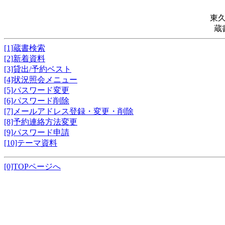
東
蔵
[1]蔵書検索
[2]新着資料
[3]貸出/予約ベスト
[4]状況照会メニュー
[5]パスワード変更
[6]パスワード削除
[7]メールアドレス登録・変更・削除
[8]予約連絡方法変更
[9]パスワード申請
[10]テーマ資料
[0]TOPページへ