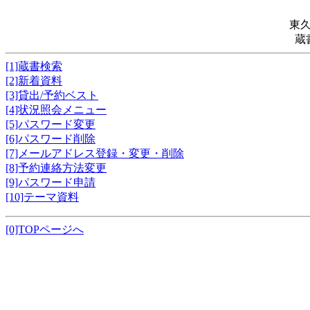
東
蔵
[1]蔵書検索
[2]新着資料
[3]貸出/予約ベスト
[4]状況照会メニュー
[5]パスワード変更
[6]パスワード削除
[7]メールアドレス登録・変更・削除
[8]予約連絡方法変更
[9]パスワード申請
[10]テーマ資料
[0]TOPページへ