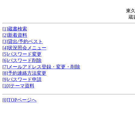
東
蔵
[1]蔵書検索
[2]新着資料
[3]貸出/予約ベスト
[4]状況照会メニュー
[5]パスワード変更
[6]パスワード削除
[7]メールアドレス登録・変更・削除
[8]予約連絡方法変更
[9]パスワード申請
[10]テーマ資料
[0]TOPページへ