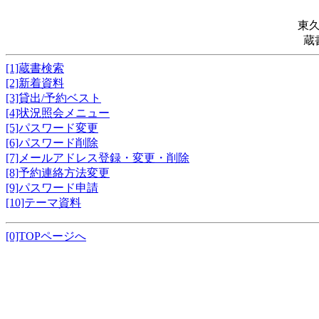
東
蔵
[1]蔵書検索
[2]新着資料
[3]貸出/予約ベスト
[4]状況照会メニュー
[5]パスワード変更
[6]パスワード削除
[7]メールアドレス登録・変更・削除
[8]予約連絡方法変更
[9]パスワード申請
[10]テーマ資料
[0]TOPページへ