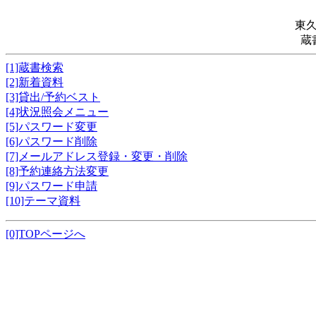
東
蔵
[1]蔵書検索
[2]新着資料
[3]貸出/予約ベスト
[4]状況照会メニュー
[5]パスワード変更
[6]パスワード削除
[7]メールアドレス登録・変更・削除
[8]予約連絡方法変更
[9]パスワード申請
[10]テーマ資料
[0]TOPページへ