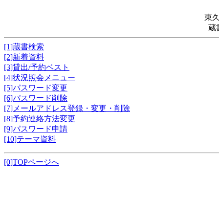
東
蔵
[1]蔵書検索
[2]新着資料
[3]貸出/予約ベスト
[4]状況照会メニュー
[5]パスワード変更
[6]パスワード削除
[7]メールアドレス登録・変更・削除
[8]予約連絡方法変更
[9]パスワード申請
[10]テーマ資料
[0]TOPページへ