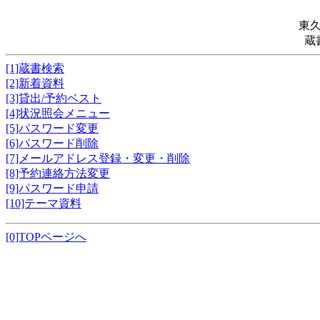
東
蔵
[1]蔵書検索
[2]新着資料
[3]貸出/予約ベスト
[4]状況照会メニュー
[5]パスワード変更
[6]パスワード削除
[7]メールアドレス登録・変更・削除
[8]予約連絡方法変更
[9]パスワード申請
[10]テーマ資料
[0]TOPページへ