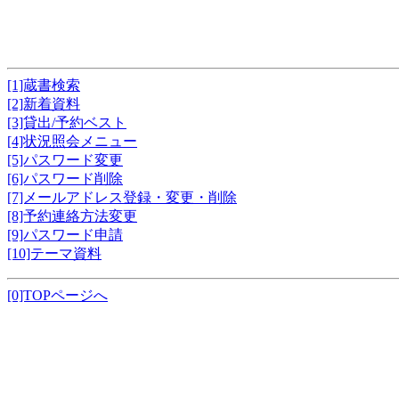
[1]蔵書検索
[2]新着資料
[3]貸出/予約ベスト
[4]状況照会メニュー
[5]パスワード変更
[6]パスワード削除
[7]メールアドレス登録・変更・削除
[8]予約連絡方法変更
[9]パスワード申請
[10]テーマ資料
[0]TOPページへ