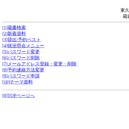
東
蔵
[1]蔵書検索
[2]新着資料
[3]貸出/予約ベスト
[4]状況照会メニュー
[5]パスワード変更
[6]パスワード削除
[7]メールアドレス登録・変更・削除
[8]予約連絡方法変更
[9]パスワード申請
[10]テーマ資料
[0]TOPページへ