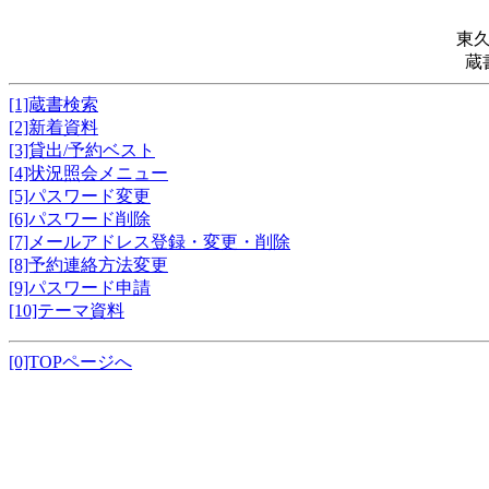
東
蔵
[1]蔵書検索
[2]新着資料
[3]貸出/予約ベスト
[4]状況照会メニュー
[5]パスワード変更
[6]パスワード削除
[7]メールアドレス登録・変更・削除
[8]予約連絡方法変更
[9]パスワード申請
[10]テーマ資料
[0]TOPページへ