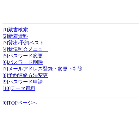
[1]蔵書検索
[2]新着資料
[3]貸出/予約ベスト
[4]状況照会メニュー
[5]パスワード変更
[6]パスワード削除
[7]メールアドレス登録・変更・削除
[8]予約連絡方法変更
[9]パスワード申請
[10]テーマ資料
[0]TOPページへ