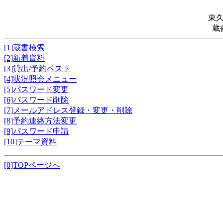
東
蔵
[1]蔵書検索
[2]新着資料
[3]貸出/予約ベスト
[4]状況照会メニュー
[5]パスワード変更
[6]パスワード削除
[7]メールアドレス登録・変更・削除
[8]予約連絡方法変更
[9]パスワード申請
[10]テーマ資料
[0]TOPページへ