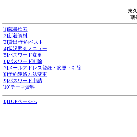
東
蔵
[1]蔵書検索
[2]新着資料
[3]貸出/予約ベスト
[4]状況照会メニュー
[5]パスワード変更
[6]パスワード削除
[7]メールアドレス登録・変更・削除
[8]予約連絡方法変更
[9]パスワード申請
[10]テーマ資料
[0]TOPページへ