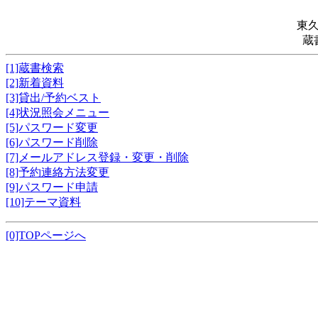
東
蔵
[1]蔵書検索
[2]新着資料
[3]貸出/予約ベスト
[4]状況照会メニュー
[5]パスワード変更
[6]パスワード削除
[7]メールアドレス登録・変更・削除
[8]予約連絡方法変更
[9]パスワード申請
[10]テーマ資料
[0]TOPページへ